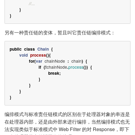
//...
}
}
另有一种责任链的变体，暂且叫它责任链编排模式：
public
class
Chain
{
void
process
(){
chainNode
chain
for
(
var
:
)
{
chainNode
process
if
(!
.
())
{
break
;
}
}
}
}
编排模式与标准责任链模式的区别在于处理器对象的串连是
在处理器内部，还是由外部来进行编排，当然编排模式也无
法实现类似于标准模式中 Web Filter 的对 Response，即下