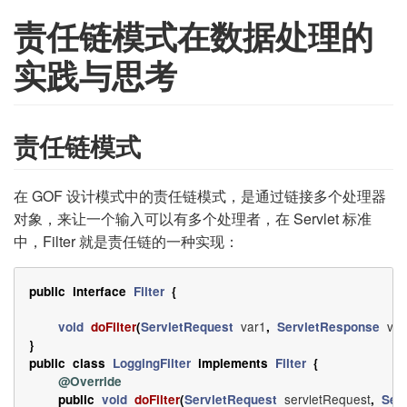
责任链模式在数据处理的
实践与思考
责任链模式
在 GOF 设计模式中的责任链模式，是通过链接多个处理器
对象，来让一个输入可以有多个处理者，在 Servlet 标准
中，Filter 就是责任链的一种实现：
public
interface
Filter
{
var1
var
void
doFilter
(
ServletRequest
,
ServletResponse
}
public
class
LoggingFilter
implements
Filter
{
@Override
servletRequest
public
void
doFilter
(
ServletRequest
,
Ser